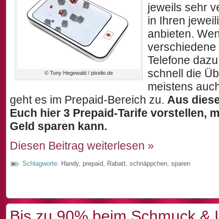
jeweils sehr 
in Ihren jewei
anbieten. We
verschiedene
Telefone dazu
schnell die Ü
© Tony Hegewald / pixelio.de
meistens auch
geht es im Prepaid-Bereich zu.
Aus dies
Euch hier 3 Prepaid-Tarife vorstellen, 
Geld sparen kann.
Diesen Beitrag weiterlesen »
Schlagworte:
Handy
,
prepaid
,
Rabatt
,
schnäppchen
,
sparen
Bis zu 90% beim Schmuck & 