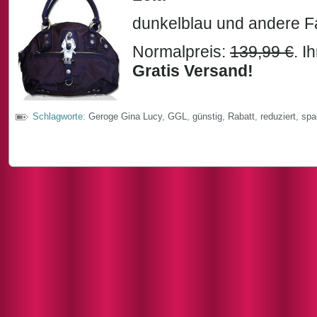
dunkelblau und andere F
Normalpreis:
139,99 €
. I
Gratis Versand!
Schlagworte:
Geroge Gina Lucy
,
GGL
,
günstig
,
Rabatt
,
reduziert
,
spa