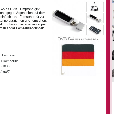
l wo es DVBT Empfang gibt,
land gegen Argentinien auf dem
einfach statt Fernseher für zu
tenne ausrichten und fernsehen.
ll. Ihr könnt hier aber ein super
 man sogar Fernsehsendungen
en Formaten
-T kompatibel
p/1080i
ista/7