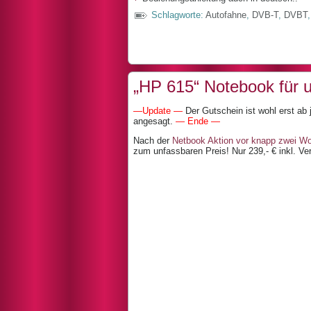
Schlagworte:
Autofahne
,
DVB-T
,
DVBT
„HP 615“ Notebook für u
—Update —
Der Gutschein ist wohl erst ab j
angesagt.
— Ende —
Nach der
Netbook Aktion vor knapp zwei W
zum unfassbaren Preis! Nur 239,- € inkl. 