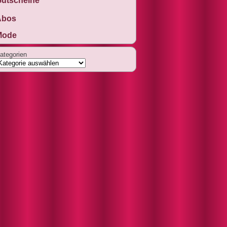
utscheine
Abos
Mode
ategorien