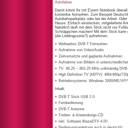
Autofahne.
Damit könnt Ihr mit Eurem Notebook überal
kostenlos fernsehen. Zum Beispiel Deutsch
Autobahnparkplatz oder bei der Arbeit. Oder 
Hause. Einfach einstecken, mitgelieferte An
Natürlich läuft mit dem Stick nicht nur Fußba
Schnäppchen machen! Mit dem Stick kann
(die Lieblingsserie?) aufnehmen.
Weltweites DVB-T Fernsehen
Aufnahme von Video/Audio
Zeitversetzte und geplante Aufnahmen
Aufnahme von Bildern in unterschiedlich
TV: 48.25 ~ 863.25 MHz,vollständig DVB
High Definition TV (HDTV): 480i/480p/720
Betriebssysteme: Windows 2000/ME/XP/V
Inhalt:
DVB-T Stick USB 2.0
Fernbedienung
DVB-T Antenne
Treiber- & Anwendungs-CD
inkl. Software BlazeDTV 4.0!!
Bedienungsanleitung auch in deutsch!!