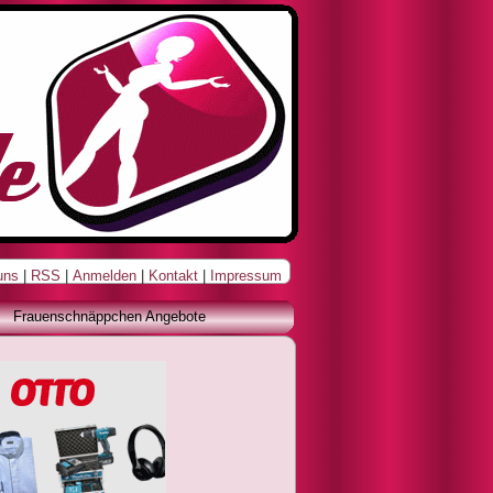
uns
|
RSS
|
Anmelden
|
Kontakt
|
Impressum
Frauenschnäppchen Angebote