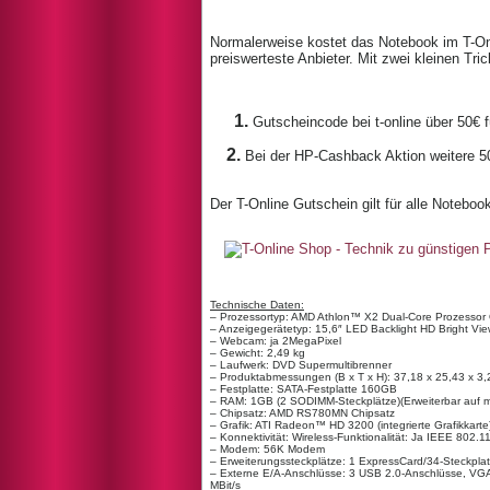
Normalerweise kostet das Notebook im T-Onli
preiswerteste Anbieter. Mit zwei kleinen Tri
1.
Gutscheincode bei t-online über 50€ 
2.
Bei der HP-Cashback Aktion weitere 5
Der T-Online Gutschein gilt für alle Notebook
Technische Daten:
– Prozessortyp: AMD Athlon™ X2 Dual-Core Prozessor
– Anzeigegerätetyp: 15,6″ LED Backlight HD Bright View
– Webcam: ja 2MegaPixel
– Gewicht: 2,49 kg
– Laufwerk: DVD Supermultibrenner
– Produktabmessungen (B x T x H): 37,18 x 25,43 x 3,
– Festplatte: SATA-Festplatte 160GB
– RAM: 1GB (2 SODIMM-Steckplätze)(Erweiterbar auf 
– Chipsatz: AMD RS780MN Chipsatz
– Grafik: ATI Radeon™ HD 3200 (integrierte Grafikkart
– Konnektivität: Wireless-Funktionalität: Ja IEEE 802.1
– Modem: 56K Modem
– Erweiterungssteckplätze: 1 ExpressCard/34-Steckplatz
– Externe E/A-Anschlüsse: 3 USB 2.0-Anschlüsse, VGA
MBit/s