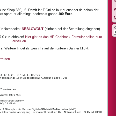
G
ne Shop 339,- €. Damit ist T-Online laut guenstiger.de schon der
cks spart ihr allerdings nochmals ganze
100 Euro
:
K
für Notebooks:
NBBLOWOUT
(einfach bei der Bestellung eingeben)
0 € zurückholen!
Hier gibt es das HP Cashback Formular online zum
ausfüllen.
s. Weitere findet ihr wenn ihr auf den unteren Banner klickt.
 QL-66 (2,2 GHz, 1 MB L2-Cache)
 (glänzend),(16:9-Breitbildformat, Auflösung 1366 x 768)
20 cm (vorne)
maximal 4096 MB)
e) mit shared Memory
1b/g 54 MBit/s
, 1 Steckplatz für Secure Digital- (SD)/MultiMedia-Karten (MMC)
, Stereomikrofoneingang, Stereokopfhörer/Line Out, Netzanschluss, RJ-45 mit 10/100