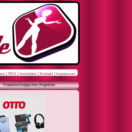
uns
|
RSS
|
Anmelden
|
Kontakt
|
Impressum
Frauenschnäppchen Angebote